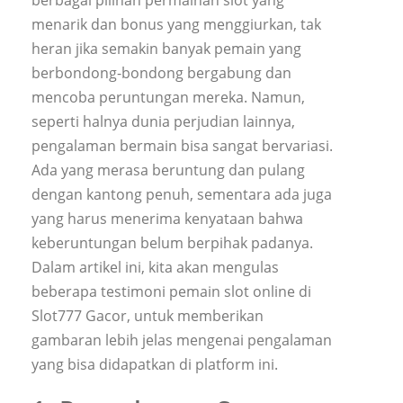
berbagai pilihan permainan slot yang
menarik dan bonus yang menggiurkan, tak
heran jika semakin banyak pemain yang
berbondong-bondong bergabung dan
mencoba peruntungan mereka. Namun,
seperti halnya dunia perjudian lainnya,
pengalaman bermain bisa sangat bervariasi.
Ada yang merasa beruntung dan pulang
dengan kantong penuh, sementara ada juga
yang harus menerima kenyataan bahwa
keberuntungan belum berpihak padanya.
Dalam artikel ini, kita akan mengulas
beberapa testimoni pemain slot online di
Slot777 Gacor, untuk memberikan
gambaran lebih jelas mengenai pengalaman
yang bisa didapatkan di platform ini.