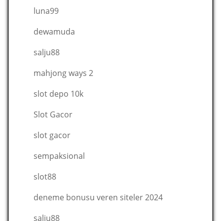
luna99
dewamuda
salju88
mahjong ways 2
slot depo 10k
Slot Gacor
slot gacor
sempaksional
slot88
deneme bonusu veren siteler 2024
salju88