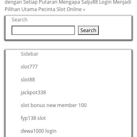
dengan Setiap Putaran
Mengapa Salju88 Login Menjadi
Pilihan Utama Pecinta Slot Online
»
Search
Search
Sidebar
slot777
slot88
jackpot338
slot bonus new member 100
fyp138 slot
dewa1000 login