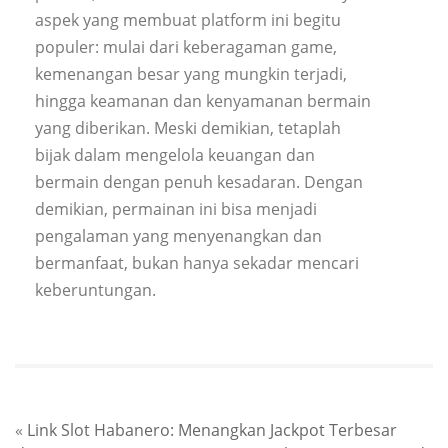
aspek yang membuat platform ini begitu
populer: mulai dari keberagaman game,
kemenangan besar yang mungkin terjadi,
hingga keamanan dan kenyamanan bermain
yang diberikan. Meski demikian, tetaplah
bijak dalam mengelola keuangan dan
bermain dengan penuh kesadaran. Dengan
demikian, permainan ini bisa menjadi
pengalaman yang menyenangkan dan
bermanfaat, bukan hanya sekadar mencari
keberuntungan.
«
Link Slot Habanero: Menangkan Jackpot Terbesar