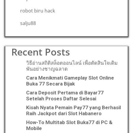
robot biru hack
salju88
Recent Posts
วิธีอ่านสถิติสล็อตออนไลน์ เพื่อตัดสินใจเดิม
พันอย่างชาญฉลาด
Cara Menikmati Gameplay Slot Online
Buka 77 Secara Bijak
Cara Deposit Pertama di Bayar77
Setelah Proses Daftar Selesai
Kisah Nyata Pemain Pay77 yang Berhasil
Raih Jackpot dari Slot Habanero
How-To Multitab Slot Buka77 di PC &
Mobile