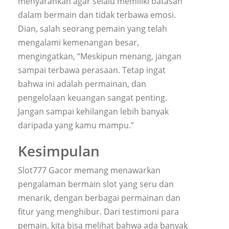
menyarankan agar selalu memiliki batasan
dalam bermain dan tidak terbawa emosi.
Dian, salah seorang pemain yang telah
mengalami kemenangan besar,
mengingatkan, “Meskipun menang, jangan
sampai terbawa perasaan. Tetap ingat
bahwa ini adalah permainan, dan
pengelolaan keuangan sangat penting.
Jangan sampai kehilangan lebih banyak
daripada yang kamu mampu.”
Kesimpulan
Slot777 Gacor memang menawarkan
pengalaman bermain slot yang seru dan
menarik, dengan berbagai permainan dan
fitur yang menghibur. Dari testimoni para
pemain, kita bisa melihat bahwa ada banyak