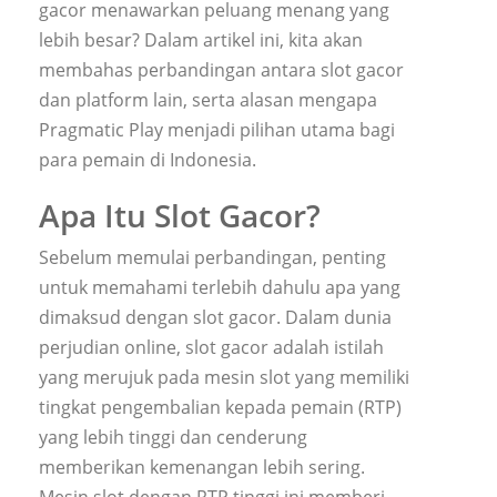
gacor menawarkan peluang menang yang
lebih besar? Dalam artikel ini, kita akan
membahas perbandingan antara slot gacor
dan platform lain, serta alasan mengapa
Pragmatic Play menjadi pilihan utama bagi
para pemain di Indonesia.
Apa Itu Slot Gacor?
Sebelum memulai perbandingan, penting
untuk memahami terlebih dahulu apa yang
dimaksud dengan slot gacor. Dalam dunia
perjudian online, slot gacor adalah istilah
yang merujuk pada mesin slot yang memiliki
tingkat pengembalian kepada pemain (RTP)
yang lebih tinggi dan cenderung
memberikan kemenangan lebih sering.