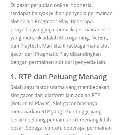
Di pasar perjudian online Indonesia,
terdapat banyak pilihan penyedia permainan
slot selain Pragmatic Play. Beberapa
penyedia yang juga memiliki permainan slot
yang menarik adalah Microgaming, NetEnt,
dan Playtech. Mari kita lihat bagaimana slot
gacor dari Pragmatic Play dibandingkan
dengan permainan slot dari penyedia lain.
1. RTP dan Peluang Menang
Salah satu faktor utama yang membedakan
slot gacor dari platform lain adalah RTP
(Return to Player). Slot gacor biasanya
menawarkan RTP yang lebih tinggi, yang
berarti peluang pemain untuk menang lebih
besar. Sebagai contoh, beberapa permainan