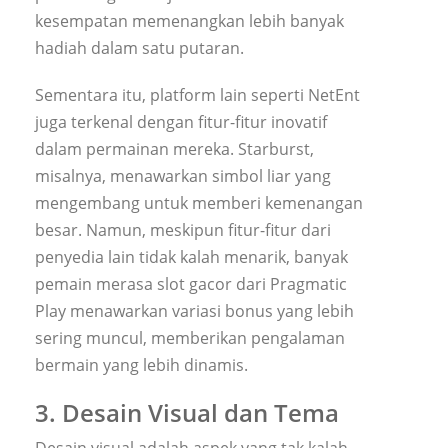
kesempatan memenangkan lebih banyak
hadiah dalam satu putaran.
Sementara itu, platform lain seperti NetEnt
juga terkenal dengan fitur-fitur inovatif
dalam permainan mereka. Starburst,
misalnya, menawarkan simbol liar yang
mengembang untuk memberi kemenangan
besar. Namun, meskipun fitur-fitur dari
penyedia lain tidak kalah menarik, banyak
pemain merasa slot gacor dari Pragmatic
Play menawarkan variasi bonus yang lebih
sering muncul, memberikan pengalaman
bermain yang lebih dinamis.
3. Desain Visual dan Tema