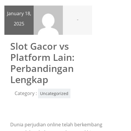
January 18,
-
2025
Slot Gacor vs
Platform Lain:
Perbandingan
Lengkap
Category :
Uncategorized
Dunia perjudian online telah berkembang