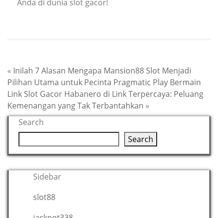
Anda di dunia slot gacor!
«
Inilah 7 Alasan Mengapa Mansion88 Slot Menjadi
Pilihan Utama untuk Pecinta Pragmatic Play
Bermain
Link Slot Gacor Habanero di Link Terpercaya: Peluang
Kemenangan yang Tak Terbantahkan
»
Search
Search
Sidebar
slot88
jackpot338