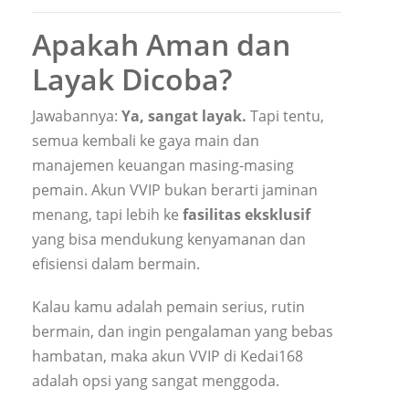
Apakah Aman dan
Layak Dicoba?
Jawabannya:
Ya, sangat layak.
Tapi tentu,
semua kembali ke gaya main dan
manajemen keuangan masing-masing
pemain. Akun VVIP bukan berarti jaminan
menang, tapi lebih ke
fasilitas eksklusif
yang bisa mendukung kenyamanan dan
efisiensi dalam bermain.
Kalau kamu adalah pemain serius, rutin
bermain, dan ingin pengalaman yang bebas
hambatan, maka akun VVIP di Kedai168
adalah opsi yang sangat menggoda.