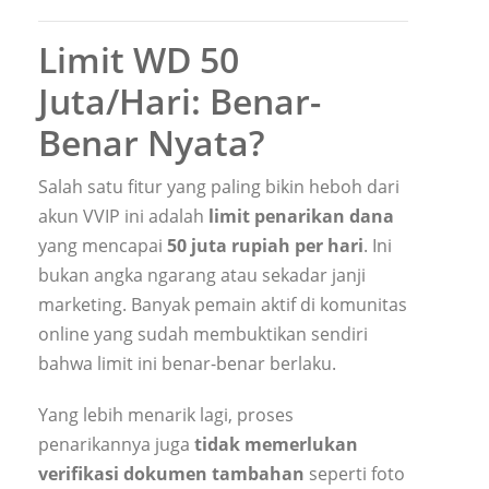
Limit WD 50
Juta/Hari: Benar-
Benar Nyata?
Salah satu fitur yang paling bikin heboh dari
akun VVIP ini adalah
limit penarikan dana
yang mencapai
50 juta rupiah per hari
. Ini
bukan angka ngarang atau sekadar janji
marketing. Banyak pemain aktif di komunitas
online yang sudah membuktikan sendiri
bahwa limit ini benar-benar berlaku.
Yang lebih menarik lagi, proses
penarikannya juga
tidak memerlukan
verifikasi dokumen tambahan
seperti foto