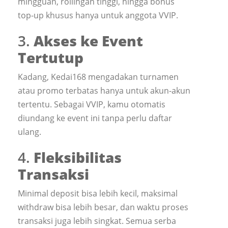
mingguan, rollingan tinggi, hingga bonus
top-up khusus hanya untuk anggota VVIP.
3.
Akses ke Event
Tertutup
Kadang, Kedai168 mengadakan turnamen
atau promo terbatas hanya untuk akun-akun
tertentu. Sebagai VVIP, kamu otomatis
diundang ke event ini tanpa perlu daftar
ulang.
4.
Fleksibilitas
Transaksi
Minimal deposit bisa lebih kecil, maksimal
withdraw bisa lebih besar, dan waktu proses
transaksi juga lebih singkat. Semua serba