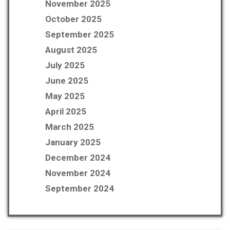
November 2025
October 2025
September 2025
August 2025
July 2025
June 2025
May 2025
April 2025
March 2025
January 2025
December 2024
November 2024
September 2024