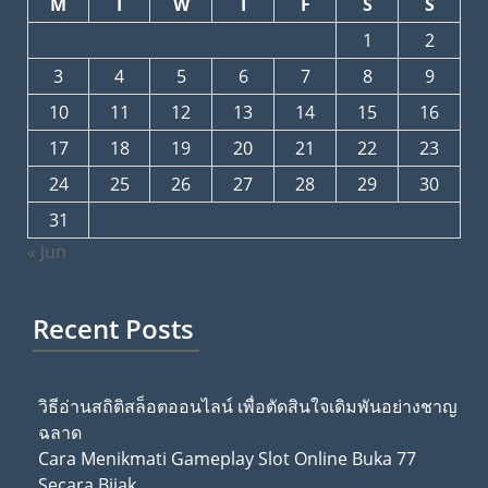
M
T
W
T
F
S
S
1
2
3
4
5
6
7
8
9
10
11
12
13
14
15
16
17
18
19
20
21
22
23
24
25
26
27
28
29
30
31
« Jun
Recent Posts
วิธีอ่านสถิติสล็อตออนไลน์ เพื่อตัดสินใจเดิมพันอย่างชาญ
ฉลาด
Cara Menikmati Gameplay Slot Online Buka 77
Secara Bijak