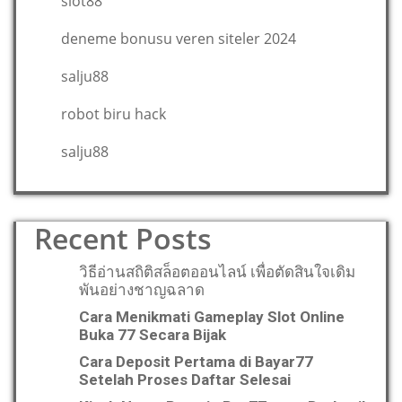
slot88
deneme bonusu veren siteler 2024
salju88
robot biru hack
salju88
Recent Posts
วิธีอ่านสถิติสล็อตออนไลน์ เพื่อตัดสินใจเดิม
พันอย่างชาญฉลาด
Cara Menikmati Gameplay Slot Online
Buka 77 Secara Bijak
Cara Deposit Pertama di Bayar77
Setelah Proses Daftar Selesai