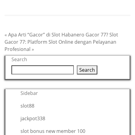
«
Apa Arti “Gacor” di Slot Habanero Gacor 77?
Slot
Gacor 77: Platform Slot Online dengan Pelayanan
Profesional
»
Search
Search
Sidebar
slot88
jackpot338
slot bonus new member 100