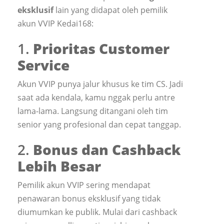
eksklusif
lain yang didapat oleh pemilik
akun VVIP Kedai168:
1.
Prioritas Customer
Service
Akun VVIP punya jalur khusus ke tim CS. Jadi
saat ada kendala, kamu nggak perlu antre
lama-lama. Langsung ditangani oleh tim
senior yang profesional dan cepat tanggap.
2.
Bonus dan Cashback
Lebih Besar
Pemilik akun VVIP sering mendapat
penawaran bonus eksklusif yang tidak
diumumkan ke publik. Mulai dari cashback