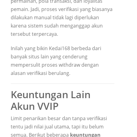
permainan, pola transaksi, dan loyalitas
pemain. Jadi, proses verifikasi yang biasanya
dilakukan manual tidak lagi diperlukan
karena sistem sudah menganggap akun
tersebut terpercaya.
Inilah yang bikin Kedai168 berbeda dari
banyak situs lain yang cenderung
mempersulit proses withdraw dengan
alasan verifikasi berulang.
Keuntungan Lain
Akun VVIP
Limit penarikan besar dan tanpa verifikasi
tentu jadi nilai jual utama, tapi itu belum
semua. Berikut beberapa
keuntungan