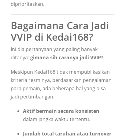
diprioritaskan.
Bagaimana Cara Jadi
VVIP di Kedai168?
Ini dia pertanyaan yang paling banyak
ditanya:
gimana sih caranya jadi VVIP?
Meskipun Kedai168 tidak mempublikasikan
kriteria resminya, berdasarkan pengalaman
para pemain, ada beberapa hal yang bisa
jadi pertimbangan:
Aktif bermain secara konsisten
dalam jangka waktu tertentu.
Jumlah total taruhan atau turnover