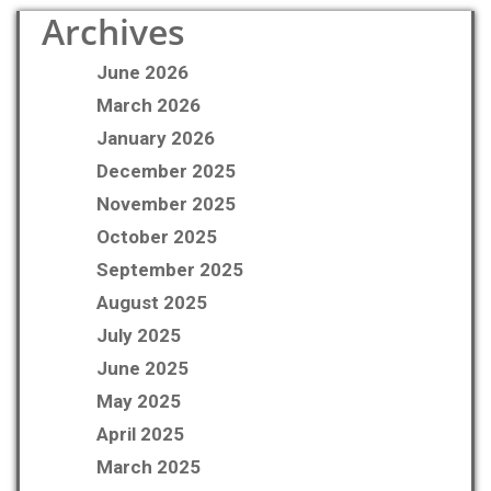
Archives
June 2026
March 2026
January 2026
December 2025
November 2025
October 2025
September 2025
August 2025
July 2025
June 2025
May 2025
April 2025
March 2025