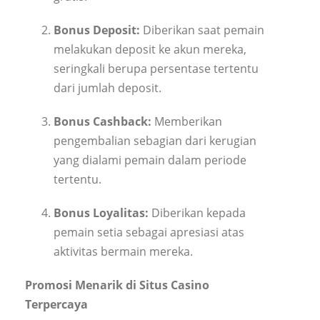
Bonus Deposit:
Diberikan saat pemain
melakukan deposit ke akun mereka,
seringkali berupa persentase tertentu
dari jumlah deposit.
Bonus Cashback:
Memberikan
pengembalian sebagian dari kerugian
yang dialami pemain dalam periode
tertentu.
Bonus Loyalitas:
Diberikan kepada
pemain setia sebagai apresiasi atas
aktivitas bermain mereka.
Promosi Menarik di Situs Casino
Terpercaya