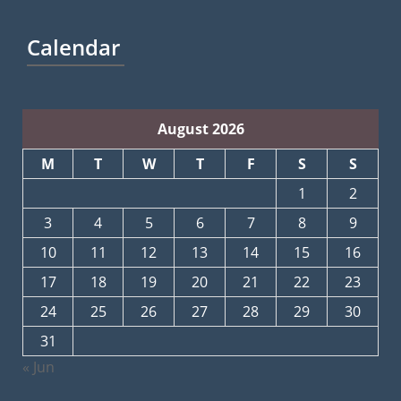
Calendar
August 2026
M
T
W
T
F
S
S
1
2
3
4
5
6
7
8
9
10
11
12
13
14
15
16
17
18
19
20
21
22
23
24
25
26
27
28
29
30
31
« Jun