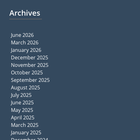
Archives
June 2026
March 2026
January 2026
December 2025
November 2025
October 2025
September 2025
August 2025
July 2025
June 2025
May 2025
April 2025
March 2025
January 2025