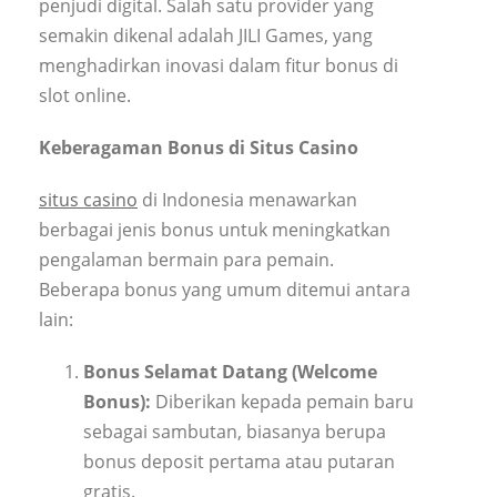
penjudi digital. Salah satu provider yang
semakin dikenal adalah JILI Games, yang
menghadirkan inovasi dalam fitur bonus di
slot online.
Keberagaman Bonus di Situs Casino
situs casino
di Indonesia menawarkan
berbagai jenis bonus untuk meningkatkan
pengalaman bermain para pemain.
Beberapa bonus yang umum ditemui antara
lain:
Bonus Selamat Datang (Welcome
Bonus):
Diberikan kepada pemain baru
sebagai sambutan, biasanya berupa
bonus deposit pertama atau putaran
gratis.